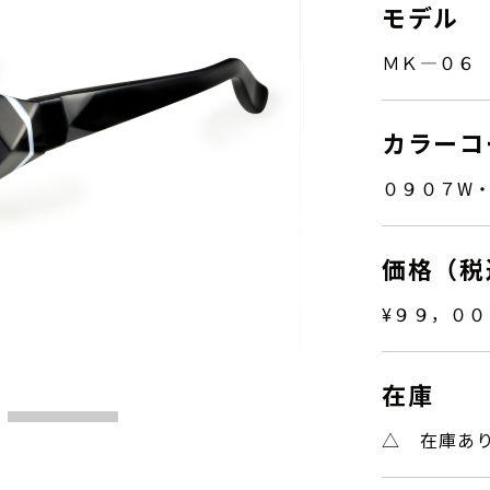
モデル
ＭＫ―０６
カラーコ
０９０７W
価格（税
¥９９，００
フレームから腕にかけ
在庫
3
△ 在庫あ