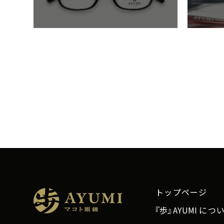
トップページ
『
歩
』
A
Y
U
M
I
につ