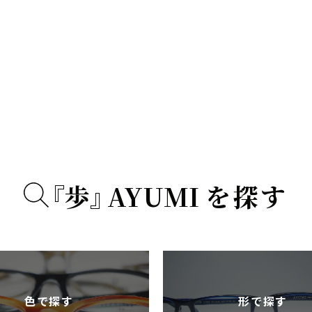
『
歩
』
A
Y
U
M
I
を探す
色で探す
形で探す