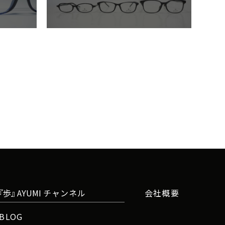
『
歩
』
A
Y
U
M
I
チャンネル
会社概要
BLOG