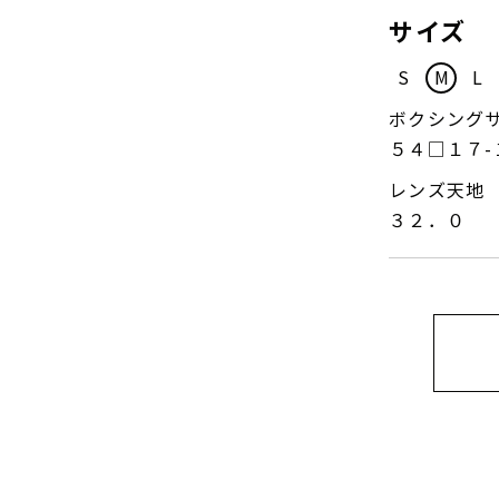
サイズ
S
M
L
ボクシング
５４□１７-
レンズ天地
３２．０