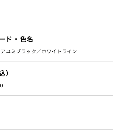
ード・色名
・アユミブラック／ホワイトライン
込）
０
て光と影をモチーフにしています
り