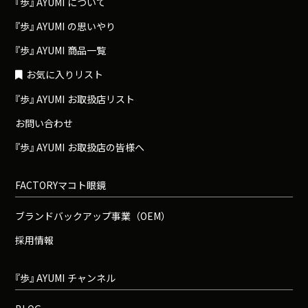
『
歩
』
A
Y
U
M
I
について
『
歩
』
A
Y
U
M
I
の思いやり
『
歩
』
A
Y
U
M
I
商品一覧
お気に入りリスト
『
歩
』
A
Y
U
M
I
お取扱店リスト
お問い合わせ
『
歩
』
A
Y
U
M
I
お取扱店の皆様へ
FACTORYマコト眼鏡
ブランドバックアップ事業（OEM）
採用情報
『
歩
』
A
Y
U
M
I
チャンネル