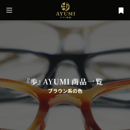
『
歩
』
A
Y
U
M
I
商品一覧
ブラウン系の色