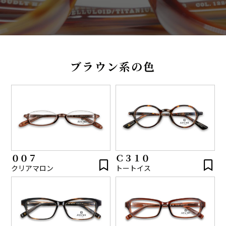
ブラウン系の色
００７
Ｃ３１０
クリアマロン
トートイス