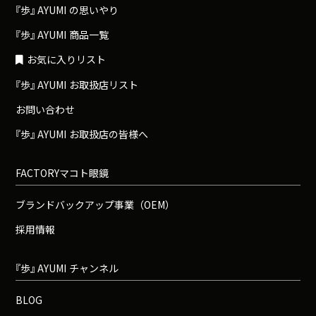
『
歩
』
A
Y
U
M
I
の思いやり
『
歩
』
A
Y
U
M
I
商品一覧
お気に入りリスト
『
歩
』
A
Y
U
M
I
お取扱店リスト
お問い合わせ
『
歩
』
A
Y
U
M
I
お取扱店の皆様へ
FACTORYマコト眼鏡
ブランドバックアップ事業（OEM）
採用情報
『
歩
』
A
Y
U
M
I
チャンネル
BLOG