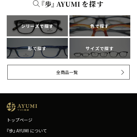
『
歩
』
A
Y
U
M
I
を探す
シリーズで探す
色で探す
形で探す
サイズで探す
全商品一覧
トップページ
『
歩
』
A
Y
U
M
I
について