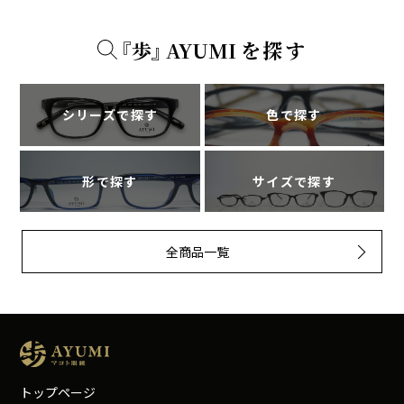
『
歩
』
A
Y
U
M
I
を探す
シリーズで探す
色で探す
形で探す
サイズで探す
全商品一覧
トップページ