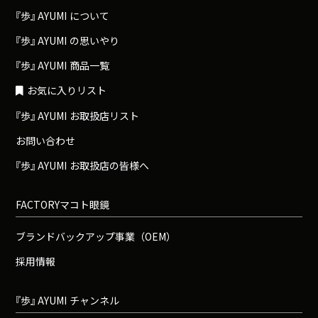
『
歩
』
A
Y
U
M
I
について
『
歩
』
A
Y
U
M
I
の思いやり
『
歩
』
A
Y
U
M
I
商品一覧
お気に入りリスト
『
歩
』
A
Y
U
M
I
お取扱店リスト
お問い合わせ
『
歩
』
A
Y
U
M
I
お取扱店の皆様へ
FACTORYマコト眼鏡
ブランドバックアップ事業（OEM）
採用情報
『
歩
』
A
Y
U
M
I
チャンネル