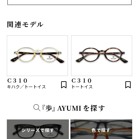
関連モデル
Ｃ３１０
Ｃ３１０
キハク／トートイス
トートイス
『
歩
』
A
Y
U
M
I
を探す
シリーズで探す
色で探す