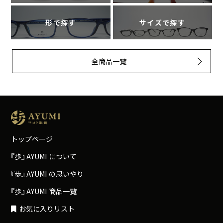
形で探す
サイズで探す
全商品一覧
トップページ
『
歩
』
A
Y
U
M
I
について
『
歩
』
A
Y
U
M
I
の思いやり
『
歩
』
A
Y
U
M
I
商品一覧
お気に入りリスト