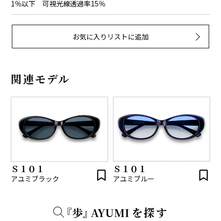
1％以下 可視光線透過率15％
関連モデル
Ｓ１０１
Ｓ１０１
アユミブラック
アユミブルー
『
歩
』
A
Y
U
M
I
を探す