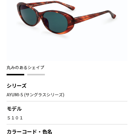
丸みのあるシェイプ
牛
1
2
シリーズ
AYUMI-S (サングラスシリーズ)
モデル
Ｓ１０１
カラーコード・色名