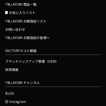
『
歩
』
A
Y
U
M
I
商品一覧
お気に入りリスト
『
歩
』
A
Y
U
M
I
お取扱店リスト
お問い合わせ
『
歩
』
A
Y
U
M
I
お取扱店の皆様へ
FACTORYマコト眼鏡
ブランドバックアップ事業（OEM）
採用情報
『
歩
』
A
Y
U
M
I
チャンネル
BLOG
Instagram