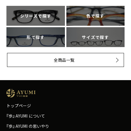
シリーズで探す
色で探す
形で探す
サイズで探す
全商品一覧
トップページ
『
歩
』
A
Y
U
M
I
について
『
歩
』
A
Y
U
M
I
の思いやり