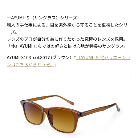
―AYUMI-Ｓ（サングラス）シリーズ—
職人の手仕事による、目を紫外線から守ることを重視したシリ
ーズ。
レンズのプロが自分の為に作りたかった究極のレンズを採用。
『歩』AYUMI ならではの軽さと掛け心地が特長のサングラス。
AYUMI-S103 col.8017 (ブラウン）*
（AYUMI-Ｓ 他バリエーショ
ンはこちらからどうぞ。)