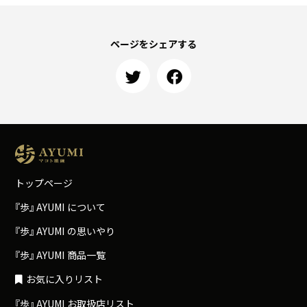
ページをシェアする
トップページ
『
歩
』
A
Y
U
M
I
について
『
歩
』
A
Y
U
M
I
の思いやり
『
歩
』
A
Y
U
M
I
商品一覧
お気に入りリスト
『
歩
』
A
Y
U
M
I
お取扱店リスト