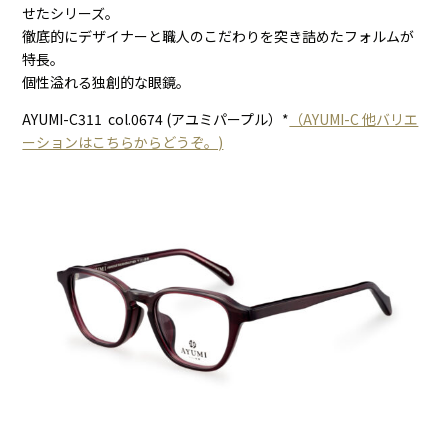
せたシリーズ。
徹底的にデザイナーと職人のこだわりを突き詰めたフォルムが
特長。
個性溢れる独創的な眼鏡。
AYUMI-C311 col.0674 (アユミパープル）*
（AYUMI-C 他バリエ
ーションはこちらからどうぞ。)