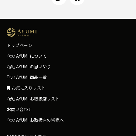
トップページ
『
歩
』
A
Y
U
M
I
について
『
歩
』
A
Y
U
M
I
の思いやり
『
歩
』
A
Y
U
M
I
商品一覧
お気に入りリスト
『
歩
』
A
Y
U
M
I
お取扱店リスト
お問い合わせ
『
歩
』
A
Y
U
M
I
お取扱店の皆様へ