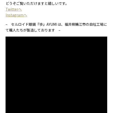
どうぞご覧いただけますと嬉しいです。
Twitterへ
Instagramへ
– セルロイド眼鏡『歩』AYUMI は、福井県鯖江市の自社工場に
て職人たちが製造しております –