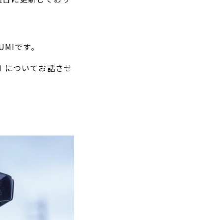
UMIです。
I についてお話させ
。