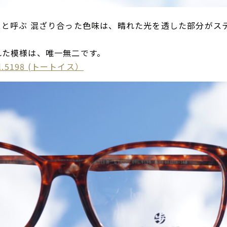
スと呼ぶ 混ざり合った色味は、晴れた光を透した部分がス
れた模様は、唯一無二です。
col.5198 (トートイス）