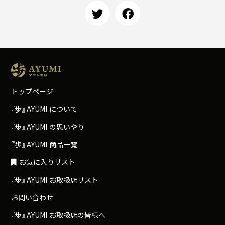
トップページ
『
歩
』
A
Y
U
M
I
について
『
歩
』
A
Y
U
M
I
の思いやり
『
歩
』
A
Y
U
M
I
商品一覧
お気に入りリスト
『
歩
』
A
Y
U
M
I
お取扱店リスト
お問い合わせ
『
歩
』
A
Y
U
M
I
お取扱店の皆様へ