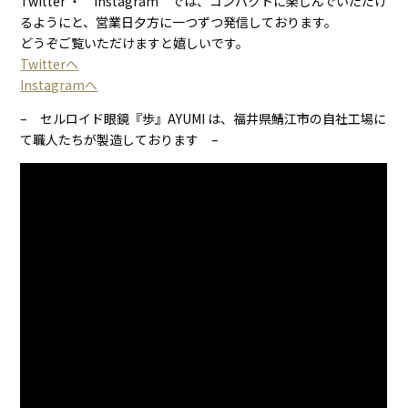
Twitter ・ Instagram では、コンパクトに楽しんでいただけ
るようにと、営業日夕方に一つずつ発信しております。
どうぞご覧いただけますと嬉しいです。
Twitterへ
Instagramへ
– セルロイド眼鏡『歩』AYUMI は、福井県鯖江市の自社工場に
て職人たちが製造しております –