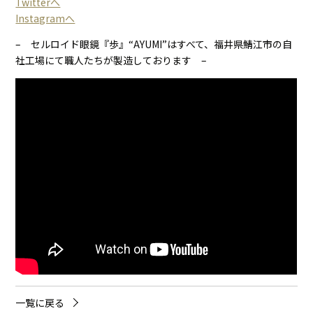
Twitterへ
Instagramへ
– セルロイド眼鏡『歩』“AYUMI”はすべて、福井県鯖江市の自
社工場にて職人たちが製造しております –
一覧に戻る