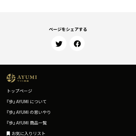
ページをシェアする
トップページ
『
歩
』
A
Y
U
M
I
について
『
歩
』
A
Y
U
M
I
の思いやり
『
歩
』
A
Y
U
M
I
商品一覧
お気に入りリスト